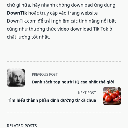
chừ gì nữa, hãy nhanh chóng download ứng dụng
DownTik
hoặc truy cập vào trang website
DownTik.com để trải nghiệm các tính năng nổi bật
cũng như thưởng thức video download Tik Tok ở
chất lượng tốt nhất.
<span
PREVIOUS POST
class="nav-
Danh sách top người IQ cao nhất thế giới
subtitle
screen-
NEXT POST
reader-
Tìm hiểu thành phần dinh dưỡng từ cà chua
text">Page</span>
RELATED POSTS