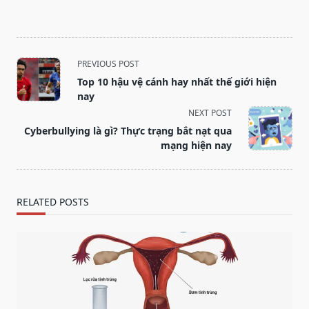
<span
PREVIOUS POST
class="nav-
Top 10 hậu vệ cánh hay nhất thế giới hiện
subtitle
nay
screen-
NEXT POST
reader-
Cyberbullying là gì? Thực trạng bắt nạt qua
text">Page</span>
mạng hiện nay
RELATED POSTS