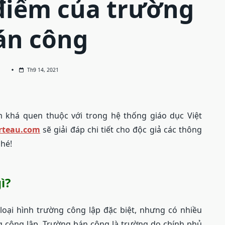
điểm của trường
án công
Th9 14, 2021
m khá quen thuộc với trong hệ thống giáo dục Việt
rteau.com
sẽ giải đáp chi tiết cho độc giả các thông
nhé!
ì?
oại hình trường công lập đặc biệt, nhưng có nhiều
g công lập. Trường bán công là trường do chính phủ