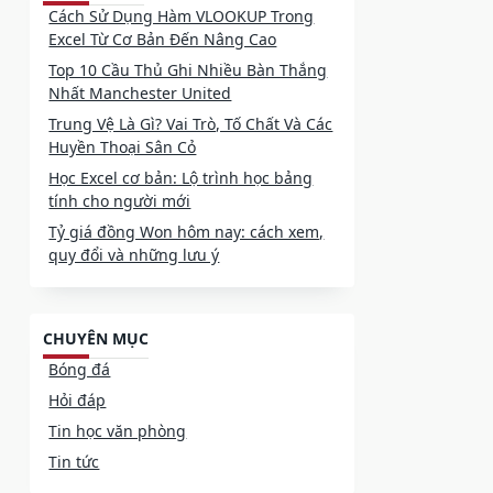
Cách Sử Dụng Hàm VLOOKUP Trong
Excel Từ Cơ Bản Đến Nâng Cao
Top 10 Cầu Thủ Ghi Nhiều Bàn Thắng
Nhất Manchester United
Trung Vệ Là Gì? Vai Trò, Tố Chất Và Các
Huyền Thoại Sân Cỏ
Học Excel cơ bản: Lộ trình học bảng
tính cho người mới
Tỷ giá đồng Won hôm nay: cách xem,
quy đổi và những lưu ý
CHUYÊN MỤC
Bóng đá
Hỏi đáp
Tin học văn phòng
Tin tức