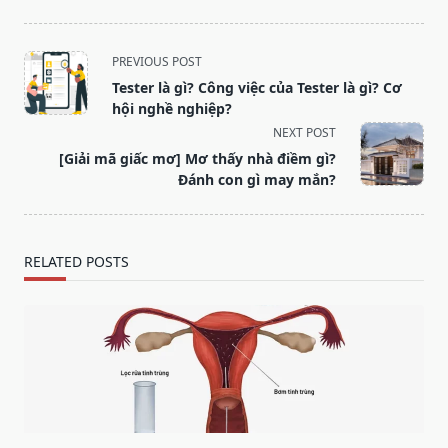
<span
PREVIOUS POST
class="nav-
Tester là gì? Công việc của Tester là gì? Cơ
subtitle
hội nghề nghiệp?
screen-
NEXT POST
reader-
[Giải mã giấc mơ] Mơ thấy nhà điềm gì?
text">Page</span>
Đánh con gì may mắn?
RELATED POSTS