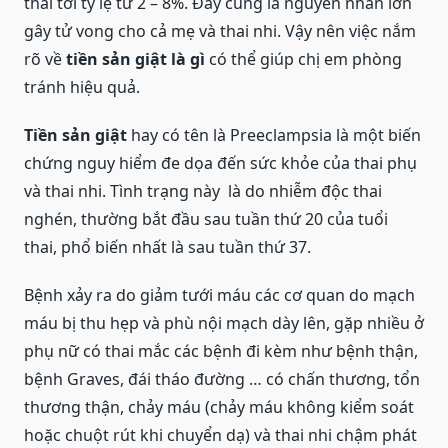
thai tới tỷ lệ từ 2 – 8%. Đây cũng là nguyên nhân lớn
gây tử vong cho cả mẹ và thai nhi. Vậy nên việc nắm
rõ về
tiền sản giật là gì
có thể giúp chị em phòng
tránh hiệu quả.
Tiền sản giật
hay có tên là Preeclampsia
là một biến
chứng nguy hiểm đe dọa đến sức khỏe của thai phụ
và thai nhi. Tình trạng này là do nhiễm độc thai
nghén, thường bắt đầu sau tuần thứ 20 của tuổi
thai, phổ biến nhất là sau tuần thứ 37.
Bệnh xảy ra do giảm tưới máu các cơ quan do mạch
máu bị thu hẹp và phù nội mạch dày lên, gặp nhiều ở
phụ nữ có thai mắc các bệnh đi kèm như bệnh thận,
bệnh Graves, đái tháo đường … có chấn thương, tổn
thương thận, chảy máu (chảy máu không kiểm soát
hoặc chuột rút khi chuyển dạ) và thai nhi chậm phát