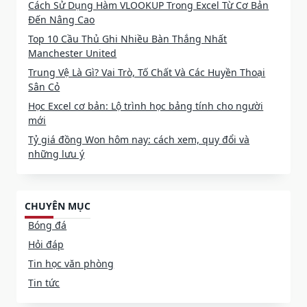
Cách Sử Dụng Hàm VLOOKUP Trong Excel Từ Cơ Bản
Đến Nâng Cao
Top 10 Cầu Thủ Ghi Nhiều Bàn Thắng Nhất
Manchester United
Trung Vệ Là Gì? Vai Trò, Tố Chất Và Các Huyền Thoại
Sân Cỏ
Học Excel cơ bản: Lộ trình học bảng tính cho người
mới
Tỷ giá đồng Won hôm nay: cách xem, quy đổi và
những lưu ý
CHUYÊN MỤC
Bóng đá
Hỏi đáp
Tin học văn phòng
Tin tức